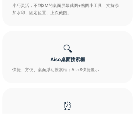
小巧灵活，不到2M的桌面屏幕截图+贴图小工具，支持添
加水印、固定位置、上次截图。
🔍
Aiso桌面搜索框
快捷、方便、桌面浮动搜索框；Alt+S快捷显示
⏰
极简桌面时钟Clock
极简、便捷的桌面时钟；北京时间、时分秒显示