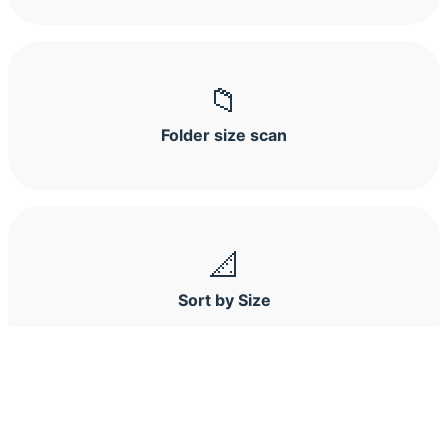
📁
Folder size scan
📐
Sort by Size
科为软件
|
UU浏览器
|
科文儿童浏览器
|
UU极速浏览器
|
浏览器扩展工具箱
|
帮助中心
粤ICP备23109786号 © 2023 - 2026 UUkei.com All Rights